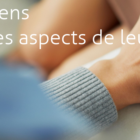
gens
s aspects de le