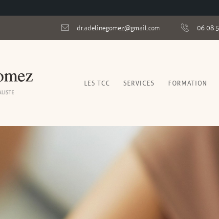
dr.adelinegomez@gmail.com
06 08 
LES TCC
SERVICES
FORMATION