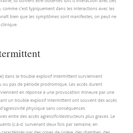
ie, ils doivent être observés lors d’interaction avec des
, comme c’est typiquement dans les interactions avec les
onnaît bien que les symptômes sont manifestes, on peut ne
clinique.
termittent
re) dans le trouble explosif intermittent surviennent
u ou pas de période prodromique. Les accès durent
rviennent en réponse à une provocation mineure par une
ant un trouble explosif intermittent ont souvent des accès
u d’agressivité physique sans conséquences
res entre des accès agressifs/destructeurs plus graves. Le
équents (c.à-d. survenant deux fois par semaine, en
aractérisés par des crises de colère, des diatribes, des