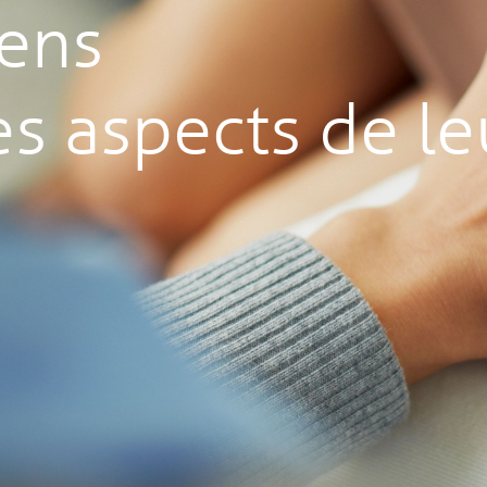
gens
s aspects de le