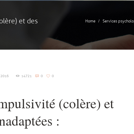
olère) et des
Home
Services psychol
 2016
14721
0
0
mpulsivité (colère) et
nadaptées :