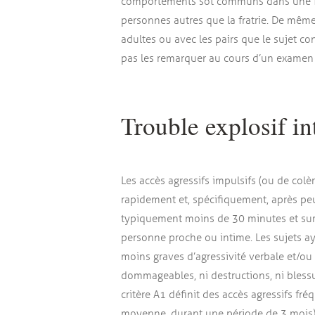
comportements sot communs dans une fratr
personnes autres que la fratrie. De même
adultes ou avec les pairs que le sujet c
pas les remarquer au cours d’un examen 
Trouble explosif in
Les accès agressifs impulsifs (ou de colè
rapidement et, spécifiquement, après pe
typiquement moins de 30 minutes et su
personne proche ou intime. Les sujets ay
moins graves d’agressivité verbale et/o
dommageables, ni destructions, ni blessu
critère A1 définit des accès agressifs fr
moyenne, durant une période de 3 mois) c