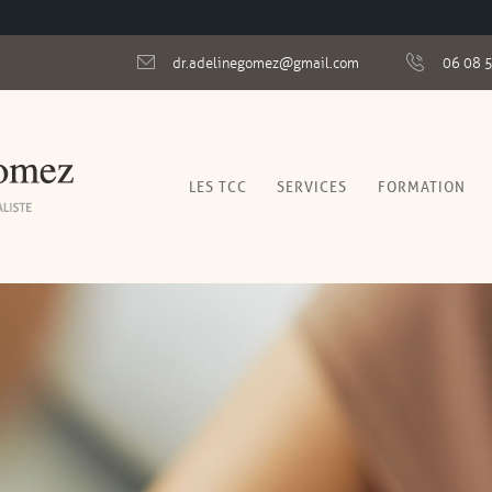
dr.adelinegomez@gmail.com
06 08 
LES TCC
SERVICES
FORMATION