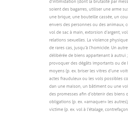
d’intimidation (dont la brutalité par mes
soient des bagarres, utiliser une arme su
une brique, une bouteille cassée, un cou
envers des personnes ou des animaux, com
vol de sac à main, extorsion d’argent, v
relations sexuelles. La violence physique
de rares cas, jusqu’à l’homicide. Un autre
délibérée de biens appartenant à autrui ;
provoquer des dégâts importants ou de la
moyens (p. ex. briser les vitres d’une vo
actes frauduleux ou les vols possibles c
dan une maison, un bâtiment ou une voitu
des promesses afin d’obtenir des biens 
obligations (p. ex. « arnaquer » les autres
victime (p. ex. vol à l’étalage, contrefaçon