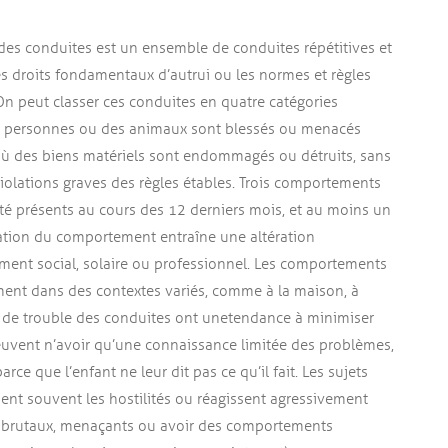
e des conduites est un ensemble de conduites répétitives et
es droits fondamentaux d’autrui ou les normes et règles
 On peut classer ces conduites en quatre catégories
des personnes ou des animaux sont blessés ou menacés
 où des biens matériels sont endommagés ou détruits, sans
violations graves des règles étables. Trois comportements
 été présents au cours des 12 derniers mois, et au moins un
bation du comportement entraîne une altération
ement social, solaire ou professionnel. Les comportements
ement dans des contextes variés, comme à la maison, à
nts de trouble des conduites ont une tendance à minimiser
uvent n’avoir qu’une connaissance limitée des problèmes,
ce que l’enfant ne leur dit pas ce qu’il fait. Les sujets
ent souvent les hostilités ou réagissent agressivement
er brutaux, menaçants ou avoir des comportements