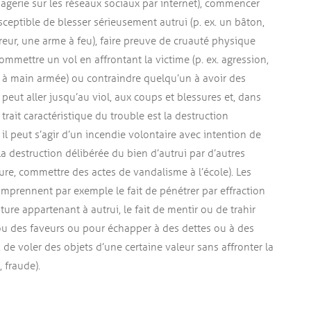
sagerie sur les réseaux sociaux par internet), commencer
sceptible de blesser sérieusement autrui (p. ex. un bâton,
reur, une arme à feu), faire preuve de cruauté physique
mettre un vol en affrontant la victime (p. ex. agression,
ol à main armée) ou contraindre quelqu’un à avoir des
 peut aller jusqu’au viol, aux coups et blessures et, dans
 trait caractéristique du trouble est la destruction
 il peut s’agir d’un incendie volontaire avec intention de
 destruction délibérée du bien d’autrui par d’autres
iture, commettre des actes de vandalisme à l’école). Les
omprennent par exemple le fait de pénétrer par effraction
re appartenant à autrui, le fait de mentir ou de trahir
ou des faveurs ou pour échapper à des dettes ou à des
), de voler des objets d’une certaine valeur sans affronter la
, fraude).