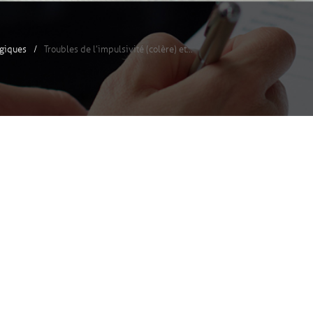
ogiques
Troubles de l’impulsivité (colère) et...